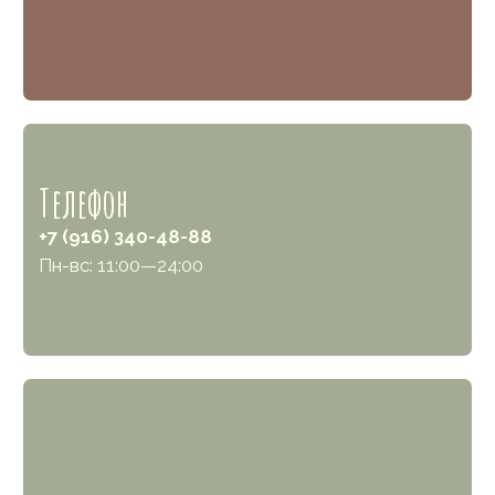
Меню
Каталог
Каталог
Комплекты на выписку
Доставка и оплата
Капсулы для мальчиков
Блог
Капсулы для девочек
Faq
Аксессуары
Контакты
Другое