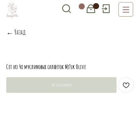
← Назад
Сет из 4х муслиновых салфеток Mj?lk Olive
Нет в наличии
комфорт и радость с первых
дней! Готовы ответить на
вопросы