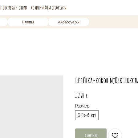
и оплата
Новинки
FAQ
Блог
Контакты
Пледы
Аксессуары
Пелёнка-кокон Mjölk Шокол
р.
1 240
Размер
S (3-6 кг)
В корзину