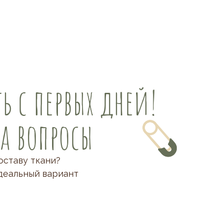
ь с первых дней!
на вопросы
оставу ткани?
деальный вариант