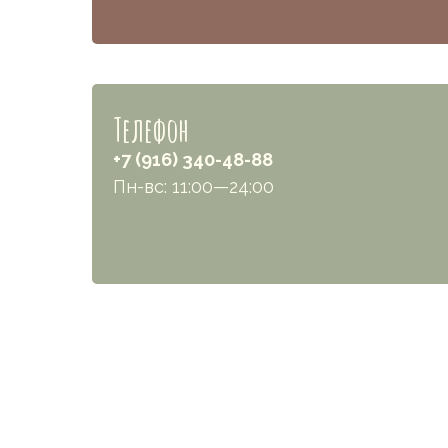
Телефон
+7 (916) 340-48-88
Пн-вс: 11:00—24:00
Меню
Каталог
Доставка и оплата
Блог
Faq
ИП МОЛОТКОВА АННА ОЛЕГОВНА
Контакты
781133383435