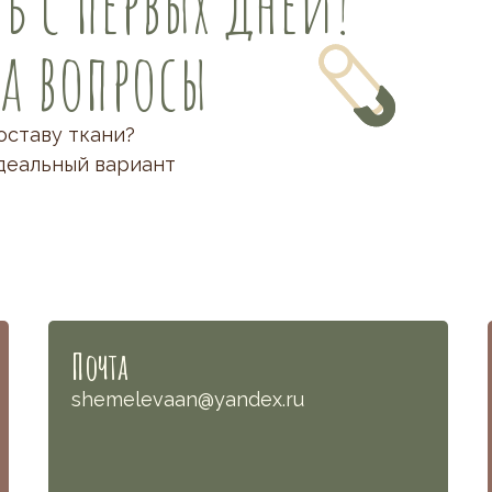
ь с первых дней!
на вопросы
оставу ткани?
деальный вариант
Почта
shemelevaan@yandex.ru